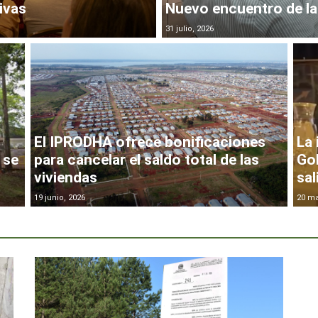
ivas
Nuevo encuentro de la
31 julio, 2026
El IPRODHA ofrece bonificaciones
La 
 se
para cancelar el saldo total de las
Gob
viviendas
sal
19 junio, 2026
20 ma