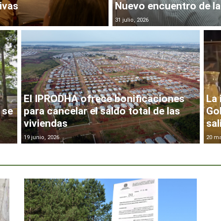
ivas
Nuevo encuentro de la
31 julio, 2026
El IPRODHA ofrece bonificaciones
La 
 se
para cancelar el saldo total de las
Gob
viviendas
sal
19 junio, 2026
20 ma