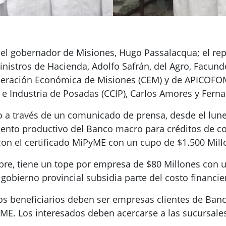
 el gobernador de Misiones, Hugo Passalacqua; el rep
istros de Hacienda, Adolfo Safrán, del Agro, Facundo 
ederación Económica de Misiones (CEM) y de APICOFOM,
 Industria de Posadas (CCIP), Carlos Amores y Ferna
o a través de un comunicado de prensa, desde el lun
miento productivo del Banco macro para créditos de co
on el certificado MiPyME con un cupo de $1.500 Mill
bre, tiene un tope por empresa de $80 Millones con u
gobierno provincial subsidia parte del costo financie
los beneficiarios deben ser empresas clientes de Ba
E. Los interesados deben acercarse a las sucursales