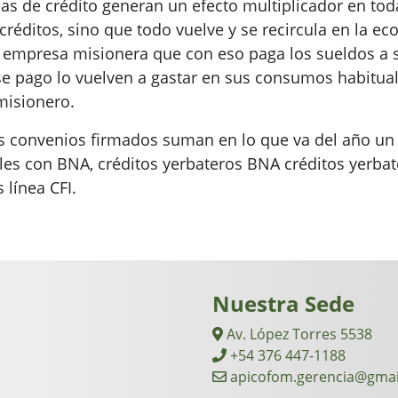
eas de crédito generan un efecto multiplicador en to
 créditos, sino que todo vuelve y se recircula en la e
 empresa misionera que con eso paga los sueldos a 
ese pago lo vuelven a gastar en sus consumos habitu
misionero.
os convenios firmados suman en lo que va del año un 
es con BNA, créditos yerbateros BNA créditos yerbater
línea CFI.
Nuestra Sede
Av. López Torres 5538
+54 376 447-1188
apicofom.gerencia@gmai