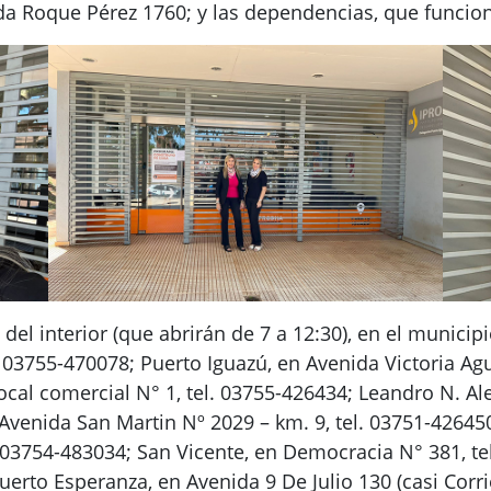
da Roque Pérez 1760; y las dependencias, que funcio
del interior (que abrirán de 7 a 12:30), en el municip
3755-470078; Puerto Iguazú, en Avenida Victoria Aguir
cal comercial N° 1, tel. 03755-426434; Leandro N. Ale
venida San Martin Nº 2029 – km. 9, tel. 03751-426450
 03754-483034; San Vicente, en Democracia N° 381, te
uerto Esperanza, en Avenida 9 De Julio 130 (casi Corr