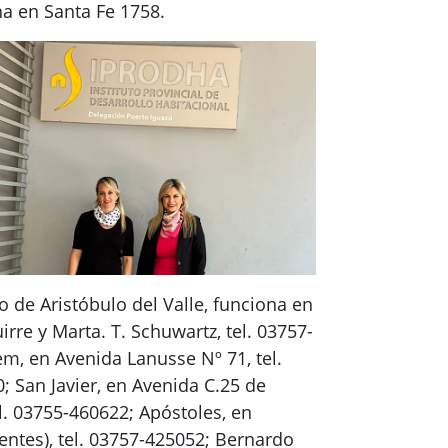
na en Santa Fe 1758.
io de Aristóbulo del Valle, funciona en
re y Marta. T. Schuwartz, tel. 03757-
m, en Avenida Lanusse Nº 71, tel.
; San Javier, en Avenida C.25 de
l. 03755-460622; Apóstoles, en
ientes), tel. 03757-425052; Bernardo