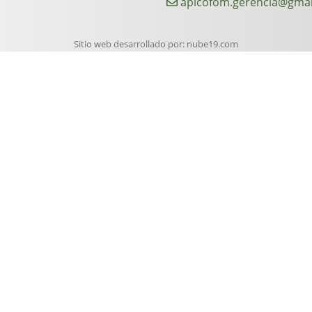
apicofom.gerencia@gmai
Sitio web desarrollado por:
nube19.com