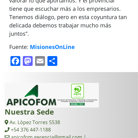
valorar lo que aportamos. Y el provincial
tiene que escuchar más a los empresarios.
Tenemos diálogo, pero en esta coyuntura tan
delicada debemos trabajar mucho más
juntos”.
Fuente:
MisionesOnLine
Facebook
Mastodon
Email
Compartir
Nuestra Sede
Av. López Torres 5538
+54 376 447-1188
apicofom.gerencia@gmail.com |