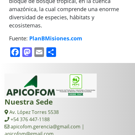
bloque de bosque tropical, en la cuenca
amazónica, la cual comprende una enorme
diversidad de especies, hábitats y
ecosistemas.
Fuente:
PlanBMisiones.com
Facebook
Mastodon
Email
Compartir
Nuestra Sede
Av. López Torres 5538
+54 376 447-1188
apicofom.gerencia@gmail.com |
apicofom@gmail.com