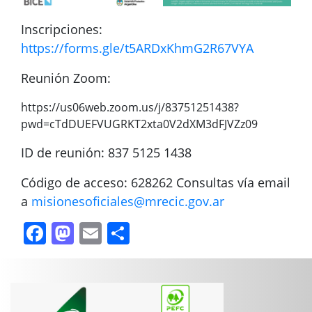
Inscripciones:
https://forms.gle/t5ARDxKhmG2R67VYA
Reunión Zoom:
https://us06web.zoom.us/j/83751251438?
pwd=cTdDUEFVUGRKT2xta0V2dXM3dFJVZz09
ID de reunión: 837 5125 1438
Código de acceso: 628262 Consultas vía email
a
misionesoficiales@mrecic.gov.ar
Facebook
Mastodon
Email
Compartir